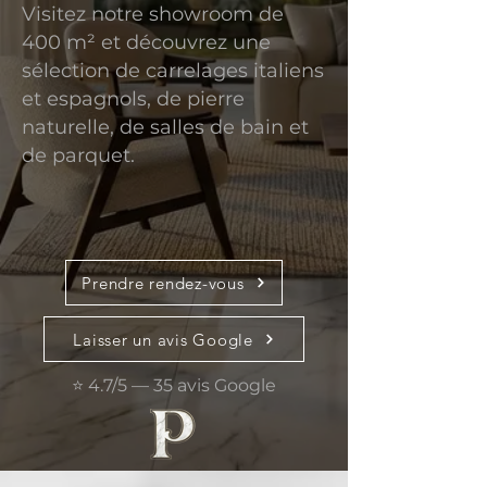
Visitez notre showroom de
400 m² et découvrez une
sélection de carrelages italiens
et espagnols, de pierre
naturelle, de salles de bain et
de parquet.
Prendre rendez-vous
Laisser un avis Google
⭐ 4.7/5 — 35 avis Google