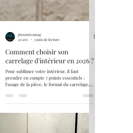
pieramicamag
20 avr.
3 min de lecture
Comment choisir son
carrelage d'intérieur en 2026 ?
Pour sublimer votre intérieur, il faut
prendre en compte 7 points essentiels :
l'usage de la pièce, le format du carrelage,
l'effet (marbre, pierre, bois, béton, terrazzo),
la finition (poli, mat, satiné), la qualité du
grès cérame, et les joints/pose. Chez
Pieramica, nous sélectionnons
exclusivement des collections italiennes et